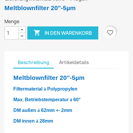
Meltblownfilter 20"-5µm
Menge

favorite_border
IN DEN WARENKORB
Beschreibung
Artikeldetails
Meltblownfilter 20"-5µm
Filtermaterial
à
Polypropylen
Max. Betriebstemperatur
à
60°
DM außen
à
62mm +- 2mm
DM innen
à
28mm