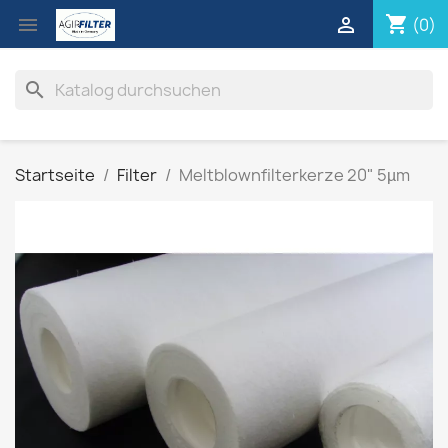
shopping_cart


(0)
search
Startseite
Filter
Meltblownfilterkerze 20" 5µm