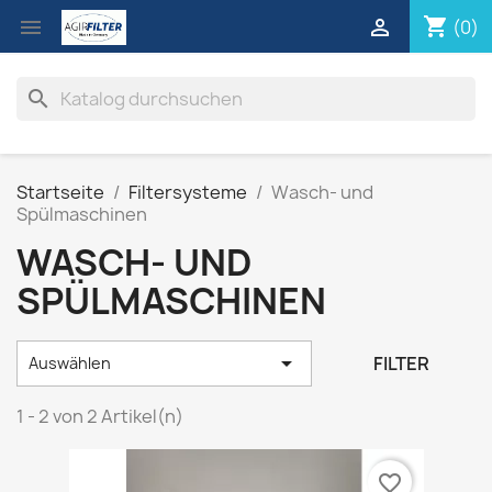
shopping_cart


(0)
search
Startseite
Filtersysteme
Wasch- und
Spülmaschinen
WASCH- UND
SPÜLMASCHINEN

FILTER
Auswählen
1 - 2 von 2 Artikel(n)
favorite_border