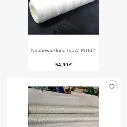
Neubewicklung Typ 41 PG 60"
54,99 €
favorite_border