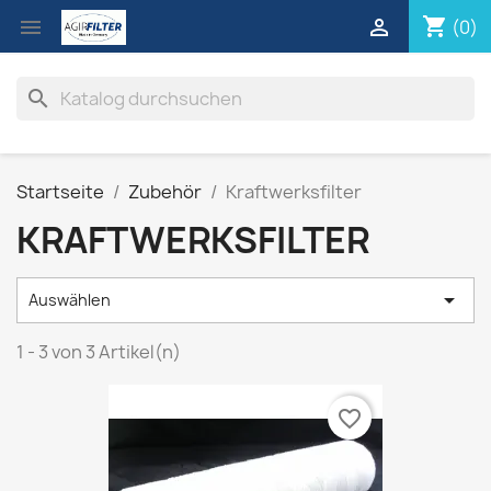
shopping_cart


(0)
search
Startseite
Zubehör
Kraftwerksfilter
KRAFTWERKSFILTER

Auswählen
1 - 3 von 3 Artikel(n)
favorite_border