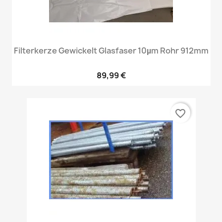
Filterkerze Gewickelt Glasfaser 10µm Rohr 912mm
89,99 €
favorite_border