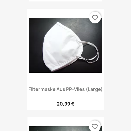
favorite_border
Filtermaske Aus PP-Vlies (Large)
20,99 €
favorite_border