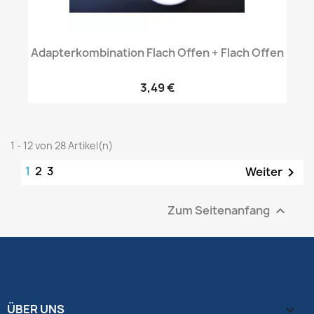
Adapterkombination Flach Offen + Flach Offen
3,49 €
1 - 12 von 28 Artikel(n)
1
2
3
Weiter

Zum Seitenanfang

ÜBER UNS
