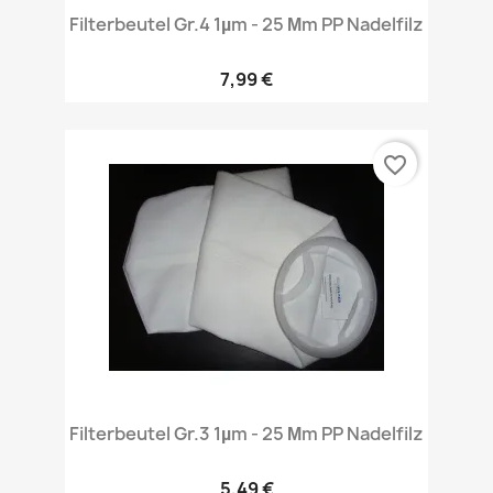
Filterbeutel Gr.4 1µm - 25 Μm PP Nadelfilz
7,99 €
favorite_border
Filterbeutel Gr.3 1µm - 25 Μm PP Nadelfilz
5,49 €