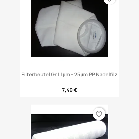
Filterbeutel Gr.1 1µm - 25µm PP Nadelfilz
7,49 €
favorite_border