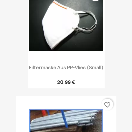
Filtermaske Aus PP-Vlies (Small)
20,99 €
favorite_border