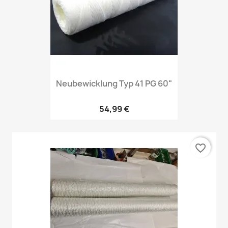
Neubewicklung Typ 41 PG 60"
54,99 €
favorite_border