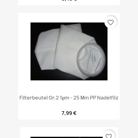
favorite_border
Filterbeutel Gr.2 1µm - 25 Μm PP Nadelfilz
7,99 €
favorite_border