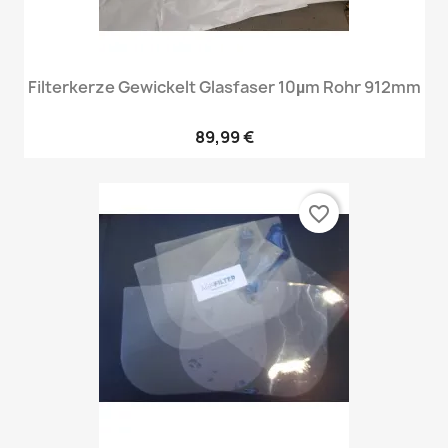
Filterkerze Gewickelt Glasfaser 10µm Rohr 912mm
89,99 €
favorite_border