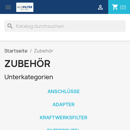
shopping_cart


(0)
search
Startseite
Zubehör
ZUBEHÖR
Unterkategorien
ANSCHLÜSSE
ADAPTER
KRAFTWERKSFILTER