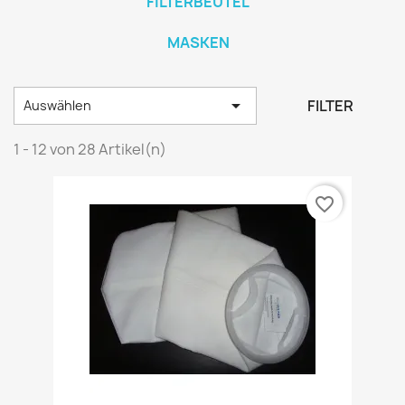
FILTERBEUTEL
MASKEN

FILTER
Auswählen
1 - 12 von 28 Artikel(n)
favorite_border