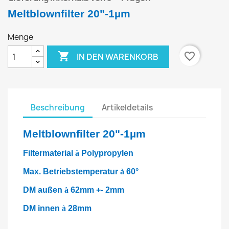
Meltblownfilter 20"-1µm
Menge

favorite_border
IN DEN WARENKORB
Beschreibung
Artikeldetails
Meltblownfilter 20"-1µm
Filtermaterial
à
Polypropylen
Max. Betriebstemperatur
à
60°
DM außen
à
62mm +- 2mm
DM innen
à
28mm