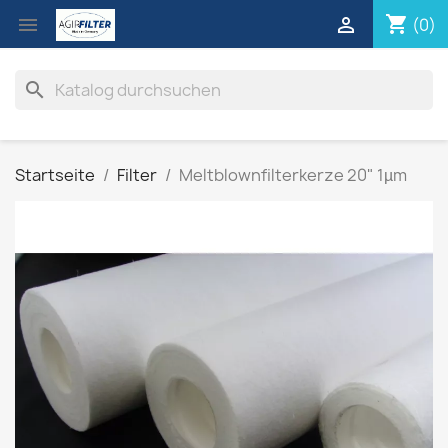
shopping_cart


(0)
search
Startseite
Filter
Meltblownfilterkerze 20" 1µm