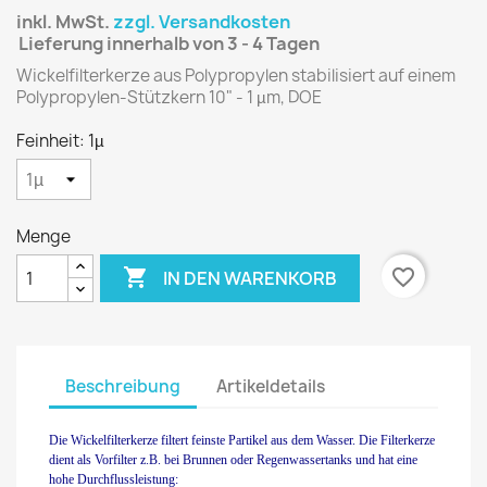
inkl. MwSt.
zzgl. Versandkosten
Lieferung innerhalb von 3 - 4 Tagen
Wickelfilterkerze aus Polypropylen stabilisiert auf einem
Polypropylen-Stützkern 10" - 1 µm, DOE
Feinheit: 1µ
Menge

favorite_border
IN DEN WARENKORB
Beschreibung
Artikeldetails
Die Wickelfilterkerze filtert feinste Partikel aus dem Wasser. Die Filterkerze
dient als Vorfilter z.B. bei Brunnen oder Regenwassertanks und hat eine
hohe Durchflussleistung: