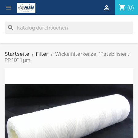
shopping_cart


(0)
search
Startseite
Filter
Wickelfilterkerze PPstabilisiert
PP 10" 1 µm